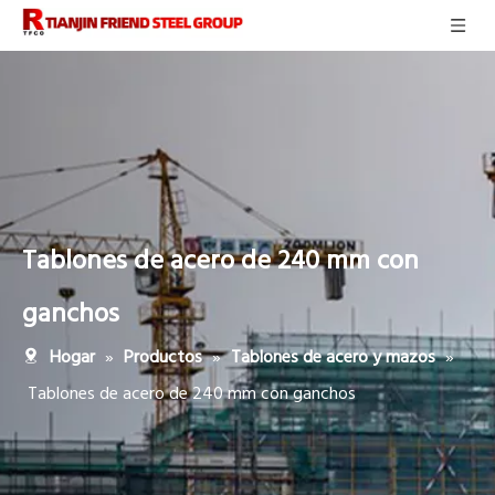
Tablones de acero de 240 mm con
ganchos
»
»
»
Hogar
Productos
Tablones de acero y mazos
Tablones de acero de 240 mm con ganchos