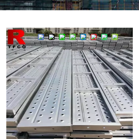
Compartir con:
Tablones de acero de 240 mm con
ganchos
Cantidad:
Preguntar
Añadir al carrito