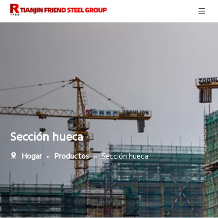
Sección hueca
»
»
Sección hueca
Hogar
Productos