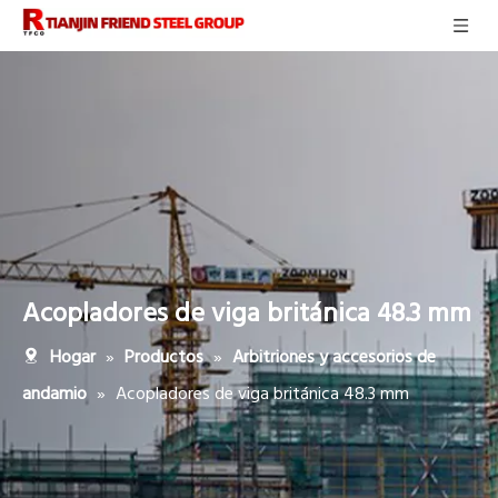
Acopladores de viga británica 48.3 mm
»
»
Hogar
Productos
Arbitriones y accesorios de
»
Acopladores de viga británica 48.3 mm
andamio