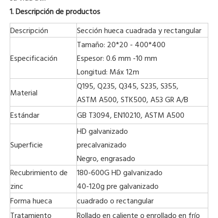
1. Descripción de productos
Descripción
Sección hueca cuadrada y rectangular
Tamaño: 20*20 - 400*400
Especificación
Espesor: 0.6 mm -10 mm
Longitud: Máx 12m
Q195, Q235, Q345, S235, S355,
Material
ASTM A500, STK500, A53 GR A/B
Estándar
GB T3094, EN10210, ASTM A500
HD galvanizado
Superficie
precalvanizado
Negro, engrasado
Recubrimiento de
180-600G HD galvanizado
zinc
40-120g pre galvanizado
Forma hueca
cuadrado o rectangular
Tratamiento
Rollado en caliente o enrollado en frío