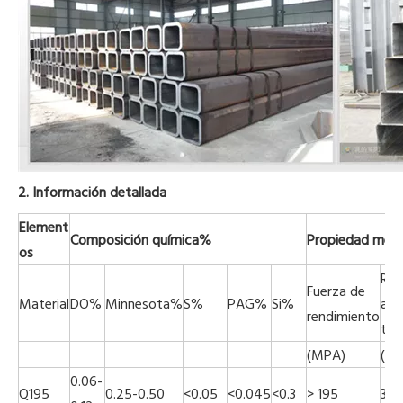
2. Información detallada
Element
Composición química%
Propiedad mecá
os
Res
Fuerza de
Material
DO%
Minnesota%
S%
PAG%
Si%
a la
rendimiento
tra
(MPA)
(M
0.06-
Q195
0.25-0.50
<0.05
<0.045
<0.3
> 195
315