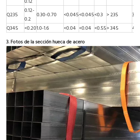
0.12
0.12-
Q235
0.30-0.70
<0.045
<0.045
<0.3
> 235
375
0.2
Q345
<0.20
1.0-1.6
<0.04
<0.04
<0.55
> 345
47
3. Fotos de la sección hueca de acero