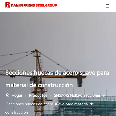
Secciones huecas de acero suave para
material de construcción
»
»
»
Hogar
Productos
SHS/RHS Hollow Secciones
Secciones huecas de acero suave para material de
construcción