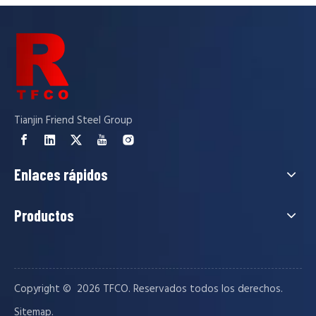
Carga de tubo cuadrado
Tianjin Friend Steel Group
La carga de tubo cuadrado cuadrado y el tubo rectangular in
Enlaces rápidos
Productos
Copyright © ️
2026
TFCO. Reservados todos los derechos.
.
Sitemap