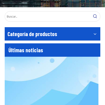
Prueba de aplanado del tubo de andamio EN39
El tubo de andamio EN39 aplanado Testen39 El tubo de andamio
Categoría de productos
Últimas noticias