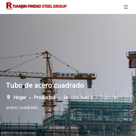
Tubo de acero cuadrado
»
»
»
Tubo de
Hogar
Productos
Sección hueca
acero cuadrado