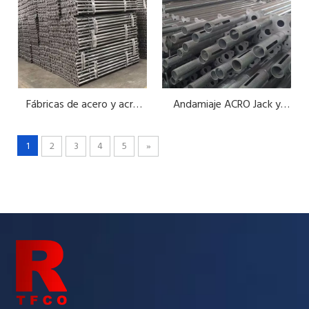
Prueba de aplanado del tubo de andamio EN39
Fábricas de acero y acro
Andamiaje ACRO Jack y
El tubo de andamio EN39 aplanado Testen39 El tubo de andamio
Jack en China
sistema de soporte
1
2
3
4
5
»