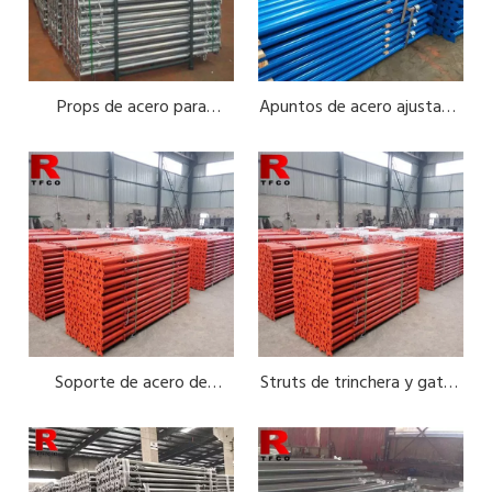
Props de acero para
Apuntos de acero ajustable
Carga de tubo cuadrado
soporte de construcción
del sistema de
La carga de tubo cuadrado cuadrado y el tubo rectangular in
apuntalamiento
Soporte de acero de
Struts de trinchera y gatos
andamio ajustable
para concreto