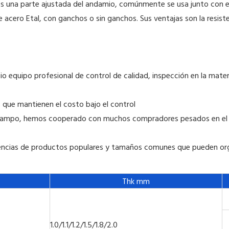
 Es una parte ajustada del andamio, comúnmente se usa junto con 
de acero Etal, con ganchos o sin ganchos. Sus ventajas son la resi
io equipo profesional de control de calidad, inspección en la mater
 que mantienen el costo bajo el control
el campo, hemos cooperado con muchos compradores pesados ​​en el 
encias de productos populares y tamaños comunes que pueden org
Thk mm
1.0/1.1/1.2/1.5/1.8/2.0