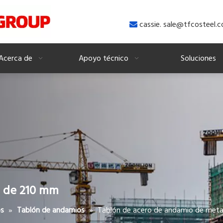
cassie. sale@tfcosteel

Acerca de
Apoyo técnico
Soluciones
l de 210 mm
»
»
Tablón de acero de andamio de met
os
Tablón de andamios