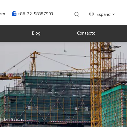
+86-22-58387903
.com
Español

Blog
Contacto
al de 210 mm