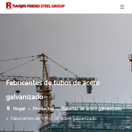
Fabricantes de tubos de acero
galvanizado
»
»
Hogar
Productos
Tuberías de acero galvanizado
»
Fabricantes de tubos de acero galvanizado