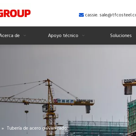
cassie. sale@tfcosteel

Acerca de
Apoyo técnico
Soluciones
»
Tubería de acero galvanizado