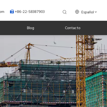
+86-22-58387903
.com
Español

Blog
Contacto