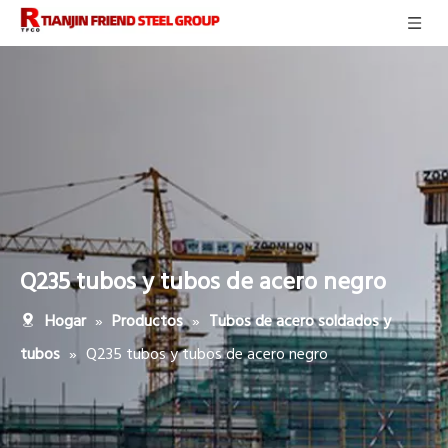
Q235 tubos y tubos de acero negro
»
»
Hogar
Productos
Tubos de acero soldados y
»
Q235 tubos y tubos de acero negro
tubos