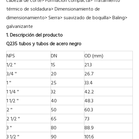
cabezal de corte> Formación compacta> Tratamiento
térmico de soldadura> Dimensionamiento de
dimensionamiento> Sierra> suavizado de boquilla> Baling>
galvanizante
1. Descripción del producto
Q235 tubos y tubos de acero negro
NPS
DN
OD (mm)
1/2 ''
15
21.3
3/4 ''
20
26.7
1 ''
25
33.4
1 1/4 ''
32
42.2
1 1/2 ''
40
48.3
2 ''
50
60.3
2 1/2 ''
65
73
3 ''
80
88.9
3 1/2 ''
90
101.6