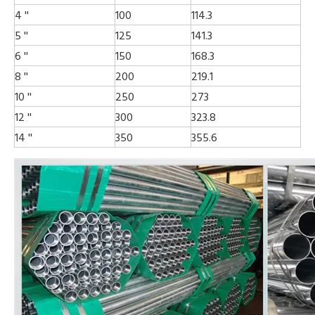
4 ''
100
114.3
5 ''
125
141.3
6 ''
150
168.3
8 ''
200
219.1
10 ''
250
273
12 ''
300
323.8
14 ''
350
355.6