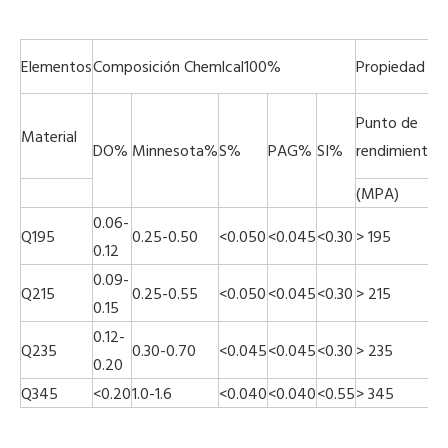
Elementos
Composición Chemlcal100%
Propiedad me
R
Punto de
Material
a
DO%
Minnesota%
S%
PAG%
SI%
rendimiento
t
(MPA)
(
0.06-
Q195
0.25-0.50
<0.050
<0.045
<0.30
> 195
3
0.12
0.09-
Q215
0.25-0.55
<0.050
<0.045
<0.30
> 215
3
0.15
0.12-
Q235
0.30-0.70
<0.045
<0.045
<0.30
> 235
3
0.20
Q345
<0.20
1.0-1.6
<0.040
<0.040
<0.55
> 345
4