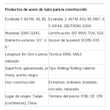
Productos de acero de tubo para la construcción
Estándar 1: ASTM, JIS, BS
Estándar 2: ASTM A53, BS 1387, JI
S J3444, GB/T3090-2000
Material: Q195-Q345,
Certificación: ISO 9001, TUV, SGS
Diámetro exterior: 1/2 '-2
Grosor de la pared: SCH10-XXS
0 '
Longitud: 1m-12m o perso
Técnica:
ERW, SMLS
nalizado
Superficie: galvanizado, pi
Tipo: Rolling/ Rolling caliente
ntura, aceite, negro
Uso: construcción
Extremos: ordinario, biselado,
roscado, ranurado
Lugar de origen: Tianjin
Término del precio: FOB, CIF, CFR
(continente), China