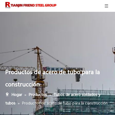
Productos de acero de tubo para la
construcción
»
»
Hogar
Productos
Tubos de acero soldados y
»
Productos de acero de tubo para la construcción
tubos