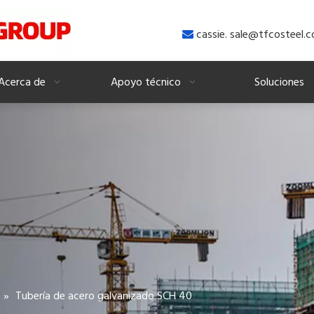
cassie. sale@tfcosteel

Acerca de
Apoyo técnico
Soluciones
»
Tubería de acero galvanizado SCH 40