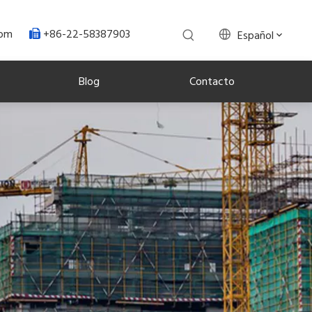
+86-22-58387903
.com
Español

Blog
Contacto