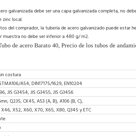
 de acero galvanizada debe ser una capa galvanizada completa, no d
 zinc local.
itos del comprador, la tubería de acero galvanizado puede estar he
er muestra no debe ser inferior a 480 g/ m2.
ubo de acero Barato 40, Precio de los tubos de andami
sin costura
ASTMA106/A54, DIN17175/1629, EN10204
6, JIS G3454, JIS G3455, JIS G3456
mn, Q235, CK45, A53 (A, B), A106 (B, C),
, X46, X52, X60, X70, X65, X80, Q345 y ETC
nte
o