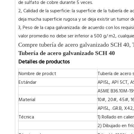
de sulfato de cobre durante 5 veces.
2, Calidad de la superficie: la superficie de la tubería
deja mucha superficie rugosa y se deja existir un tumor de
3, Peso de la capa galvanizada: de acuerdo con los requis
valor promedio no debe ser inferior a 500 g/ m2, cualqui
Compre tubería de acero galvanizado SCH 40, T
Tubería de acero galvanizado SCH 40
Detalles de productos
Nombre de prodct
Tubería de acero 
Estándar
API5L, API 5CT, 
ASME B36.10M-199
Material
10#, 20#, 45#, 16
API5L, .GR.B, X42
Técnica
1) Rollado en calie
2) Dibujado en frí